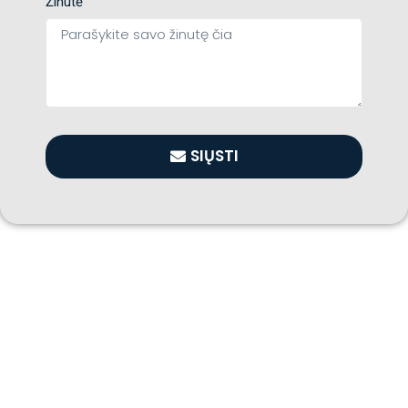
Žinutė
SIŲSTI