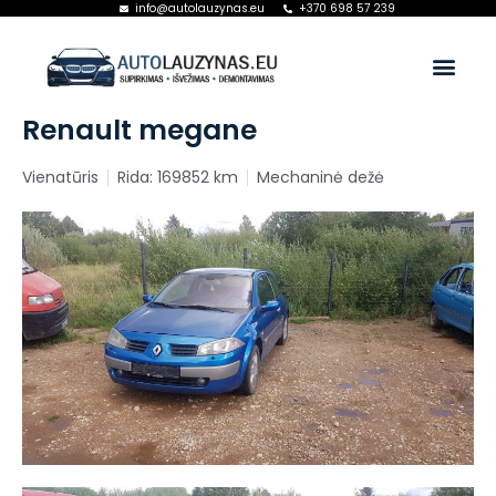
info@autolauzynas.eu
+370 698 57 239
Renault megane
Vienatūris
Rida: 169852 km
Mechaninė dežė