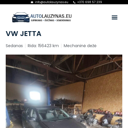
info@autolauzynas.eu
+370 698 57 239
VW JETTA
Sedanas
Rida: 156423 km
Mechaninė dežė