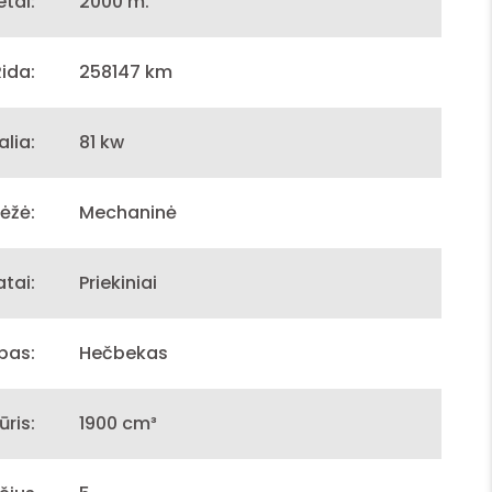
tai:
2000 m.
Rida:
258147 km
alia:
81 kw
ėžė:
Mechaninė
atai:
Priekiniai
pas:
Hečbekas
ūris:
1900 cm³