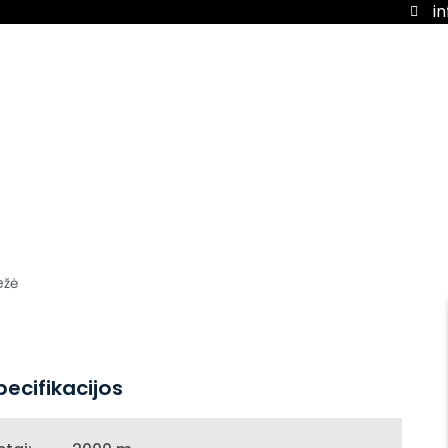
i
ežė
pecifikacijos