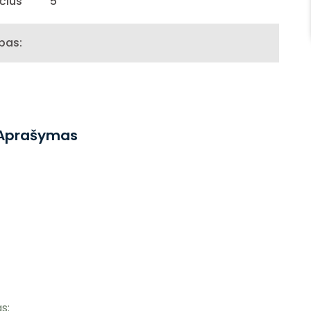
čius
5
ipas:
Aprašymas
s: