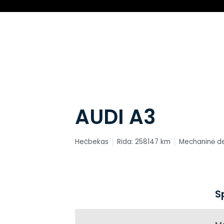
AUDI A3
Hečbekas
Rida: 258147 km
Mechaninė d
S