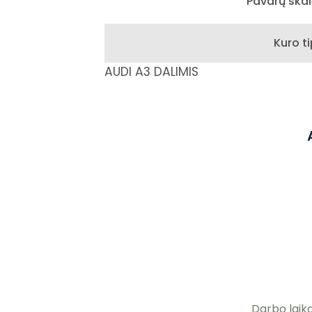
Pavarų skai
Kuro t
AUDI A3 DALIMIS
Darbo laika