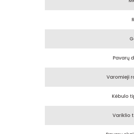
Me
G
Pavarų d
Varomieji r
Kėbulo ti
Variklio t