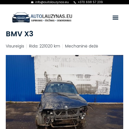
info@autolauzynas.eu
+370 698 57 239
BMV X3
Visureigis
Rida: 221020 km
Mechaninė dežė