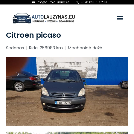
info@autolauzynas.eu
+370 698 57 239
Citroen picaso
Sedanas
Rida: 256983 km
Mechaninė dežė