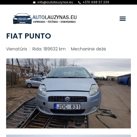
info@autolauzynas.eu
+370 698 57 239
FIAT PUNTO
Vienatūris
Rida: 189632 km
Mechaninė dežė