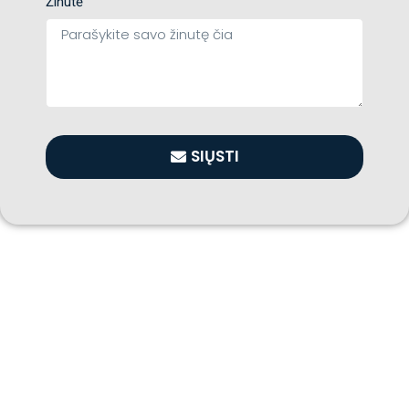
Žinutė
SIŲSTI