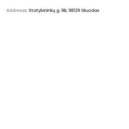
Addresas:
Statybininkų g. 9B, 98129 Skuodas
Mob. tel: +370 698 57239
El. paštas: info@autolauzynas.eu