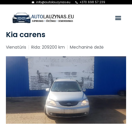
info@autolauzynas.eu
+370 698 57 239
Kia carens
Vienatūris
Rida: 209200 km
Mechaninė dežė