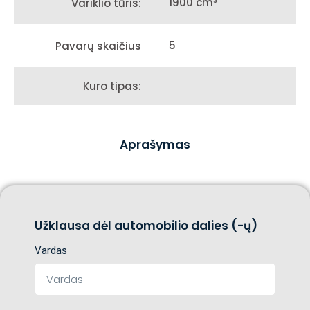
1900 cm³
Variklio tūris:
5
Pavarų skaičius
Kuro tipas:
Aprašymas
Užklausa dėl automobilio dalies (-ų)
Vardas