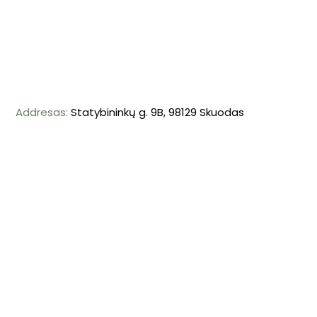
Addresas:
Statybininkų g. 9B, 98129 Skuodas
Mob. tel: +370 698 57239