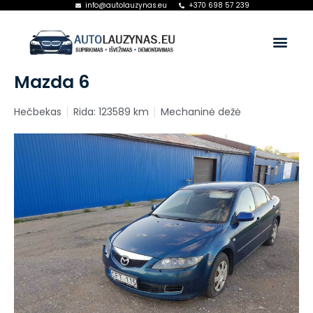
info@autolauzynas.eu
+370 698 57 239
Mazda 6
Hečbekas
Rida: 123589 km
Mechaninė dežė