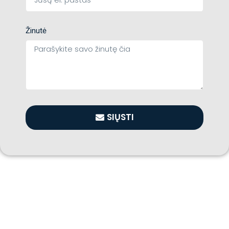
Žinutė
SIŲSTI