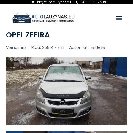
info@autolauzynas.eu
+370 698 57 239
OPEL ZEFIRA
Vienatūris
Rida: 258147 km
Automatinė dežė