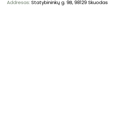
Addresas:
Statybininkų g. 9B, 98129 Skuodas
Mob. tel: +370 698 57239
El. paštas: info@autolauzynas.eu