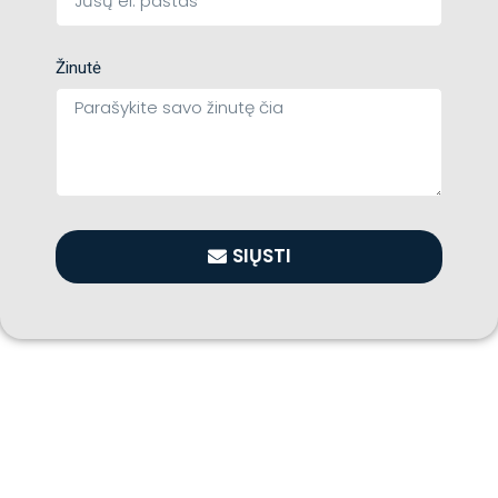
Žinutė
SIŲSTI