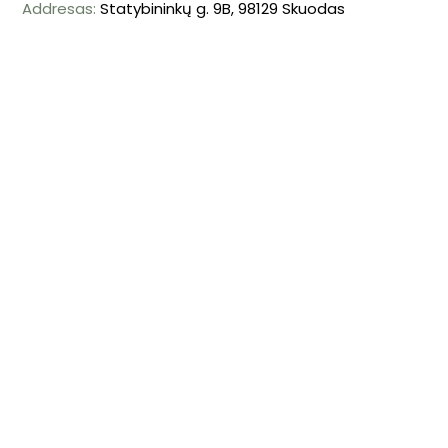
Addresas:
Statybininkų g. 9B, 98129 Skuodas
Mob. tel: +370 698 57239
El. paštas: info@autolauzynas.eu