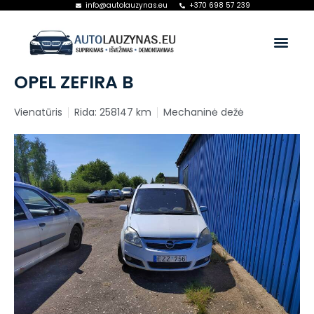
info@autolauzynas.eu
+370 698 57 239
OPEL ZEFIRA B
Vienatūris
Rida: 258147 km
Mechaninė dežė