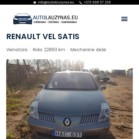
info@autolauzynas.eu
+370 698 57 239
RENAULT VEL SATIS
Vienatūris
Rida: 22893 km
Mechaninė dežė