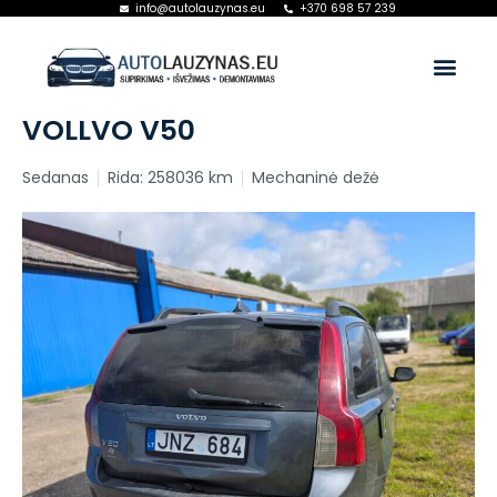
info@autolauzynas.eu
+370 698 57 239
VOLLVO V50
Sedanas
Rida: 258036 km
Mechaninė dežė