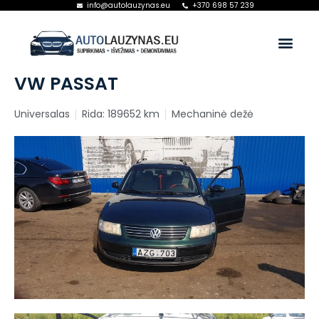
info@autolauzynas.eu
+370 698 57 239
VW PASSAT
Universalas
Rida: 189652 km
Mechaninė dežė