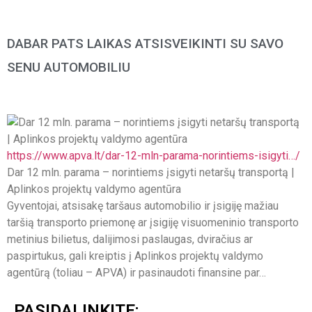
DABAR PATS LAIKAS ATSISVEIKINTI SU SAVO
SENU AUTOMOBILIU
https://www.apva.lt/dar-12-mln-parama-norintiems-isigyti…/
Dar 12 mln. parama – norintiems įsigyti netaršų transportą |
Aplinkos projektų valdymo agentūra
Gyventojai, atsisakę taršaus automobilio ir įsigiję mažiau
taršią transporto priemonę ar įsigiję visuomeninio transporto
metinius bilietus, dalijimosi paslaugas, dviračius ar
paspirtukus, gali kreiptis į Aplinkos projektų valdymo
agentūrą (toliau – APVA) ir pasinaudoti finansine par…
PASIDALINKITE: