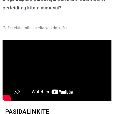
perleidimą kitam asmenui?
Pažiurekite mūsu ikelta vaizdo iraša
PASIDALINKITE: