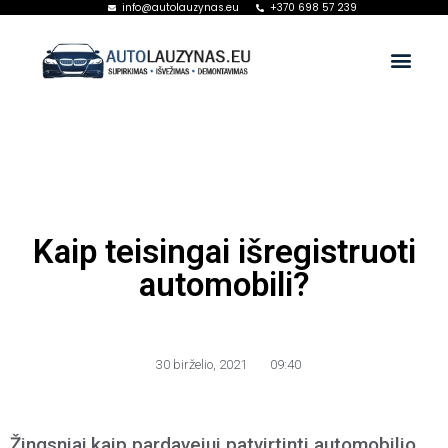
info@autolauzynas.eu
+370 698 57 239
Kaip teisingai išregistruoti
automobili?
30 birželio, 2021
09:40
Žingsniai,kaip pardavejui patvirtinti automobilio